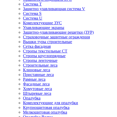
Система Т
Защитно улавливающая система V
Система S
Система U
Комплектующие ЗУС
Улавливающие экраны
Защитно-улавливающие решетки (ЗУР)
Страховочные защитные ограждения
Вышки туры строительные
Сетка фасадная
Стропы текстильные СТ
Cтропы круглопрядные
Cтропы ленточные
Строительные леса
Клиновые леса
Приставные леса
Рамные леса
Фасадные леса
Хомутовые леса
Штыревые леса
Опалубка
Комплектующие для опалубки
Крупнощитовая опалубка
Мелкощитовая опалубка
Опалубка Волна