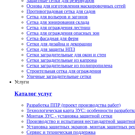
Защитные сетки для резервуаров
Основа для изготовления маскировочных сетей
Противоградовая сетка для садов
Сетка для вольеров и загонов
Сетка для зонирования склада
Сетка для ограждения лестниц
Сетка для ограждения опасных зон
Сетка фасадная для ферм
Сетки для дизайна и декорации
Сетки для защиты НПЗ
Сетки заградительные для окон и стен
Сетки заградительные из капрона
Сетки заградительные из полипропилена
Строительная сетка для ограждения
Уличные заградительные сетки
Услуги
Каталог услуг
Разработка ППР (проект производства работ)
Технологическая карта ЗУС: особенности разработк
Монтаж ЗУС - установка защитной сетки
Производство и испытания нестандартной защитно
Установка защитных экранов, монтаж защитных ре
Сервис и техническая поддержка