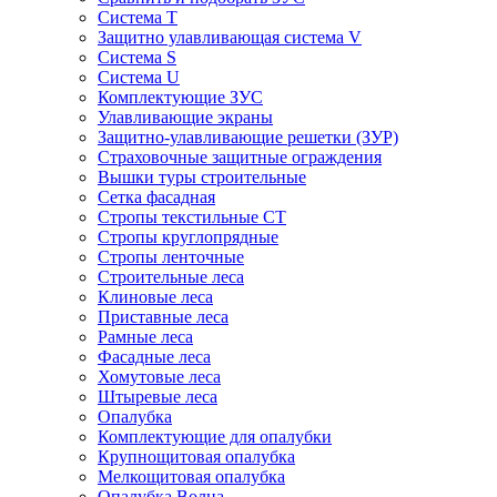
Система Т
Защитно улавливающая система V
Система S
Система U
Комплектующие ЗУС
Улавливающие экраны
Защитно-улавливающие решетки (ЗУР)
Страховочные защитные ограждения
Вышки туры строительные
Сетка фасадная
Стропы текстильные СТ
Cтропы круглопрядные
Cтропы ленточные
Строительные леса
Клиновые леса
Приставные леса
Рамные леса
Фасадные леса
Хомутовые леса
Штыревые леса
Опалубка
Комплектующие для опалубки
Крупнощитовая опалубка
Мелкощитовая опалубка
Опалубка Волна