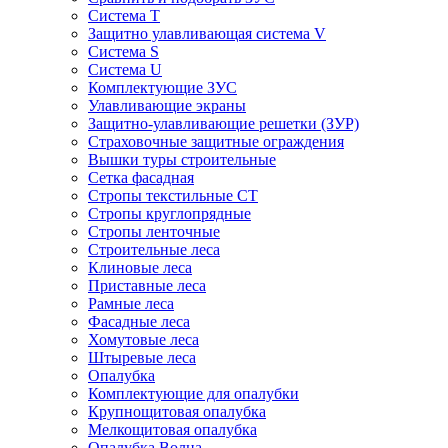
Система Т
Защитно улавливающая система V
Система S
Система U
Комплектующие ЗУС
Улавливающие экраны
Защитно-улавливающие решетки (ЗУР)
Страховочные защитные ограждения
Вышки туры строительные
Сетка фасадная
Стропы текстильные СТ
Cтропы круглопрядные
Cтропы ленточные
Строительные леса
Клиновые леса
Приставные леса
Рамные леса
Фасадные леса
Хомутовые леса
Штыревые леса
Опалубка
Комплектующие для опалубки
Крупнощитовая опалубка
Мелкощитовая опалубка
Опалубка Волна