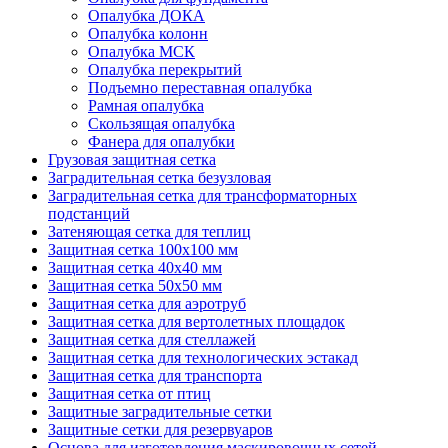
Опалубка ДОКА
Опалубка колонн
Опалубка МСК
Опалубка перекрытий
Подъемно переставная опалубка
Рамная опалубка
Скользящая опалубка
Фанера для опалубки
Грузовая защитная сетка
Заградительная сетка безузловая
Заградительная сетка для трансформаторных
подстанций
Затеняющая сетка для теплиц
Защитная сетка 100х100 мм
Защитная сетка 40х40 мм
Защитная сетка 50х50 мм
Защитная сетка для аэротруб
Защитная сетка для вертолетных площадок
Защитная сетка для стеллажей
Защитная сетка для технологических эстакад
Защитная сетка для транспорта
Защитная сетка от птиц
Защитные заградительные сетки
Защитные сетки для резервуаров
Основа для изготовления маскировочных сетей