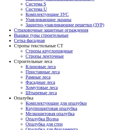
Система S
Система U
Комплектующие ЗУС
Улавливающие экраны
Защитно-улавливающие решетки (ЗУР)
Страховочные защитные ограждения
Вышки туры строительные
Сетка фасадная
Стропы текстильные СТ
Cтропы круглопрядные
Cтропы ленточные
Строительные леса
Клиновые леса
Приставные леса
Рамные леса
Фасадные леса
Хомутовые леса
Штыревые леса
Опалубка
Комплектующие для опалубки
Крупнощитовая опалубка
Мелкощитовая опалубка
Опалубка Волна
Опалубка для стен
Опалубка для фундамента