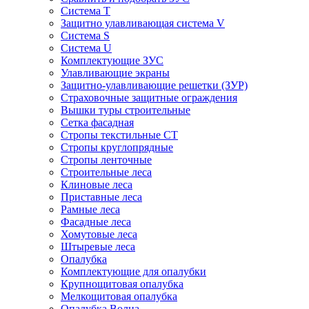
Система Т
Защитно улавливающая система V
Система S
Система U
Комплектующие ЗУС
Улавливающие экраны
Защитно-улавливающие решетки (ЗУР)
Страховочные защитные ограждения
Вышки туры строительные
Сетка фасадная
Стропы текстильные СТ
Cтропы круглопрядные
Cтропы ленточные
Строительные леса
Клиновые леса
Приставные леса
Рамные леса
Фасадные леса
Хомутовые леса
Штыревые леса
Опалубка
Комплектующие для опалубки
Крупнощитовая опалубка
Мелкощитовая опалубка
Опалубка Волна