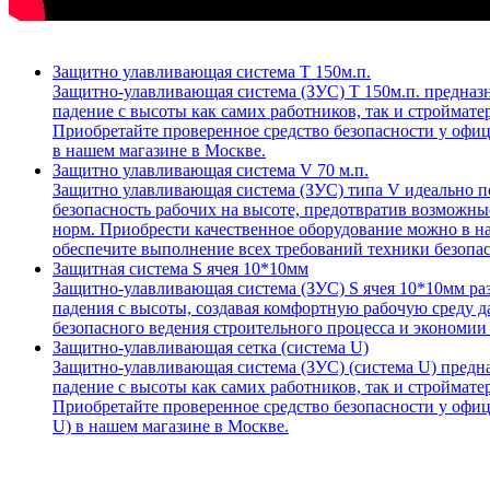
Защитно улавливающая система T 150м.п.
Защитно-улавливающая система (ЗУС) Т 150м.п. предназ
падение с высоты как самих работников, так и строймате
Приобретайте проверенное средство безопасности у офиц
в нашем магазине в Москве.
Защитно улавливающая система V 70 м.п.
Защитно улавливающая система (ЗУС) типа V идеально по
безопасность рабочих на высоте, предотвратив возможн
норм. Приобрести качественное оборудование можно в н
обеспечите выполнение всех требований техники безопа
Защитная система S ячея 10*10мм
Защитно-улавливающая система (ЗУС) S ячея 10*10мм раз
падения с высоты, создавая комфортную рабочую среду 
безопасного ведения строительного процесса и экономии
Защитно-улавливающая сетка (система U)
Защитно-улавливающая система (ЗУС) (система U) предн
падение с высоты как самих работников, так и строймате
Приобретайте проверенное средство безопасности у офиц
U) в нашем магазине в Москве.