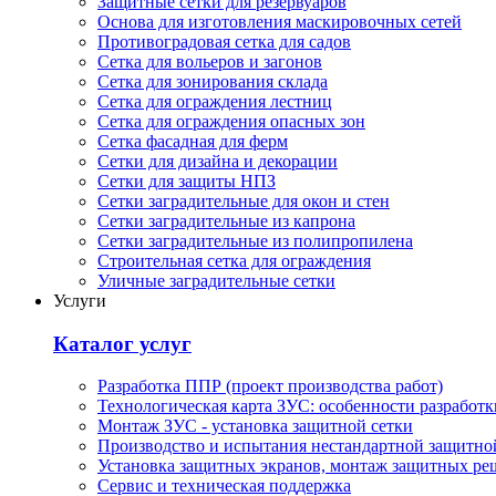
Защитные сетки для резервуаров
Основа для изготовления маскировочных сетей
Противоградовая сетка для садов
Сетка для вольеров и загонов
Сетка для зонирования склада
Сетка для ограждения лестниц
Сетка для ограждения опасных зон
Сетка фасадная для ферм
Сетки для дизайна и декорации
Сетки для защиты НПЗ
Сетки заградительные для окон и стен
Сетки заградительные из капрона
Сетки заградительные из полипропилена
Строительная сетка для ограждения
Уличные заградительные сетки
Услуги
Каталог услуг
Разработка ППР (проект производства работ)
Технологическая карта ЗУС: особенности разработк
Монтаж ЗУС - установка защитной сетки
Производство и испытания нестандартной защитно
Установка защитных экранов, монтаж защитных ре
Сервис и техническая поддержка