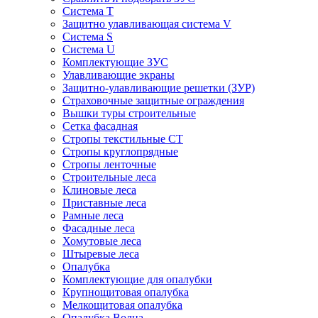
Система Т
Защитно улавливающая система V
Система S
Система U
Комплектующие ЗУС
Улавливающие экраны
Защитно-улавливающие решетки (ЗУР)
Страховочные защитные ограждения
Вышки туры строительные
Сетка фасадная
Стропы текстильные СТ
Cтропы круглопрядные
Cтропы ленточные
Строительные леса
Клиновые леса
Приставные леса
Рамные леса
Фасадные леса
Хомутовые леса
Штыревые леса
Опалубка
Комплектующие для опалубки
Крупнощитовая опалубка
Мелкощитовая опалубка
Опалубка Волна