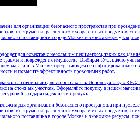
начена для организации безопасного пространства при проведе
риалов, инструмента, различного мусора и иных предметов, сни
иального поставщика в городе Москва и экономьте ресурсы, пок
дойдет для объектов с небольшим периметром, таких как здание
ые травмы и повреждения имущества. Выбирая ЗУС, важно учит
ашем магазине в Москве, предлагающем сертифицированные тов
сности и повысите эффективность проводимых работ.
работана специально для строительства. Используя такую ЗУС, 
даже на сложных участках. Оформляйте покупку в нашем магази
 ресурсов благодаря надежности продукта.
азначена для организации безопасного пространства при прове
риалов, инструмента, различного мусора и иных предметов, сни
иального поставщика в городе Москва и экономьте ресурсы, пок