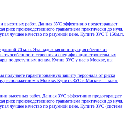
нии высотных работ. Данная ЗУС эффективно предотвращает
жая риск производственного травматизма практически до нуля.
упая лучшее качество по разумной цене. Купите ЗУС Т 150м.п.
 длиной 70 м. п. Эта надежная конструкция обеспечит
ывать особенности строения и спецификации строительных
ары по доступным ценам. Купив ЗУС у нас в Москве, вы
вы получаете гарантированную защиту персонала от риска
не, расположенном в Москве. Купить ЗУС в Москве — залог
дении высотных работ. Данная ЗУС эффективно предотвращает
жая риск производственного травматизма практически до нуля.
упая лучшее качество по разумной цене. Купите ЗУС (система