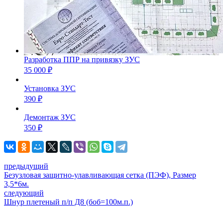
Разработка ППР на привязку ЗУС
35 000
₽
Установка ЗУС
390
₽
Демонтаж ЗУС
350
₽
предыдущий
Безузловая защитно-улавливающая сетка (ПЭФ), Размер
3,5*6м.
следующий
Шнур плетеный п/п Д8 (боб=100м.п.)