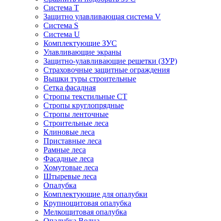
Система Т
Защитно улавливающая система V
Система S
Система U
Комплектующие ЗУС
Улавливающие экраны
Защитно-улавливающие решетки (ЗУР)
Страховочные защитные ограждения
Вышки туры строительные
Сетка фасадная
Стропы текстильные СТ
Cтропы круглопрядные
Cтропы ленточные
Строительные леса
Клиновые леса
Приставные леса
Рамные леса
Фасадные леса
Хомутовые леса
Штыревые леса
Опалубка
Комплектующие для опалубки
Крупнощитовая опалубка
Мелкощитовая опалубка
Опалубка Волна