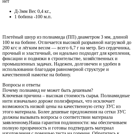
нет
Д-3мм Вес 0,4 кг.,
1 бобина -100 м.п.
Плетёный шнур из полиамида (ПП) диаметром 3 мм, длиной
100 м на бобине. Отличается высокой разрывной нагрузкой до
200 кгс и лёгким весом — всего 6,7 г на метр. Без сердечника,
прочный и эластичный, он идеально подходит для крепления,
фиксации и подвязки в строительстве, хозяйственных и
промышленных задачах. Надежен, долговечен и удобен в
использовании благодаря равномерной структуре и
качественной намотке на бобину.
Вопросы и ответы
Почему полиамид не может быть дешевым?
Ключевая причина – высокая стоимость сырья. Полиамидные
нити изначально дороже полиэфирных, что исключает
возможность низкой цены на качественную сетку ЗУС из
этого материала. Более дешевые предложения на сетки ЗУС
должны вызывать вопросы о соответствии материала
заявленному.Наша гарантия подлинности: мы обеспечиваем
полную прозрачность и готовы подтвердить материал
изготовления с помощью теста на горение. Обратитесь к