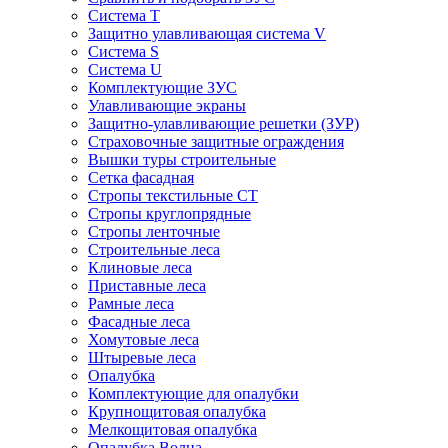
Система Т
Защитно улавливающая система V
Система S
Система U
Комплектующие ЗУС
Улавливающие экраны
Защитно-улавливающие решетки (ЗУР)
Страховочные защитные ограждения
Вышки туры строительные
Сетка фасадная
Стропы текстильные СТ
Cтропы круглопрядные
Cтропы ленточные
Строительные леса
Клиновые леса
Приставные леса
Рамные леса
Фасадные леса
Хомутовые леса
Штыревые леса
Опалубка
Комплектующие для опалубки
Крупнощитовая опалубка
Мелкощитовая опалубка
Опалубка Волна