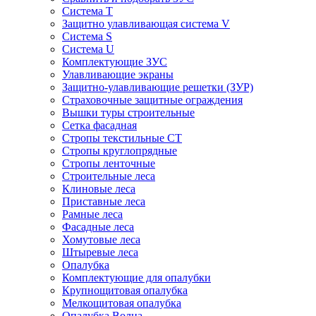
Система Т
Защитно улавливающая система V
Система S
Система U
Комплектующие ЗУС
Улавливающие экраны
Защитно-улавливающие решетки (ЗУР)
Страховочные защитные ограждения
Вышки туры строительные
Сетка фасадная
Стропы текстильные СТ
Cтропы круглопрядные
Cтропы ленточные
Строительные леса
Клиновые леса
Приставные леса
Рамные леса
Фасадные леса
Хомутовые леса
Штыревые леса
Опалубка
Комплектующие для опалубки
Крупнощитовая опалубка
Мелкощитовая опалубка
Опалубка Волна