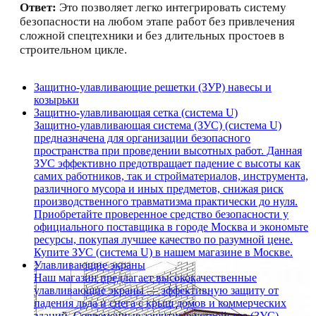
Ответ:
Это позволяет легко интегрировать систему
безопасности на любом этапе работ без привлечения
сложной спецтехники и без длительных простоев в
строительном цикле.
Защитно-улавливающие решетки (ЗУР) навесы и
козырьки
Защитно-улавливающая сетка (система U)
Защитно-улавливающая система (ЗУС) (система U)
предназначена для организации безопасного
пространства при проведении высотных работ. Данная
ЗУС эффективно предотвращает падение с высоты как
самих работников, так и стройматериалов, инструмента,
различного мусора и иных предметов, снижая риск
производственного травматизма практически до нуля.
Приобретайте проверенное средство безопасности у
официального поставщика в городе Москва и экономьте
ресурсы, покупая лучшее качество по разумной цене.
Купите ЗУС (система U) в нашем магазине в Москве.
Улавливающие экраны
Наш магазин предлагает высококачественные
улавливающие экраны — эффективную защиту от
падения льда и снега с крыш домов и коммерческих
зданий. Современные защитные устройства (ЗУС)