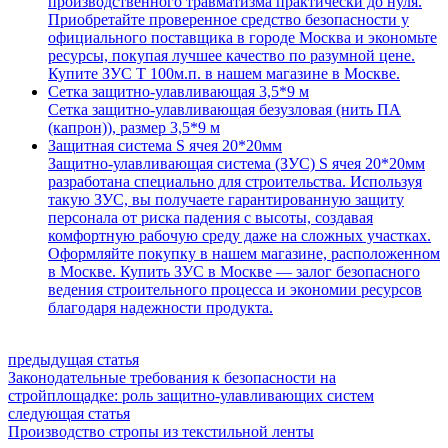
производственного травматизма практически до нуля.
Приобретайте проверенное средство безопасности у
официального поставщика в городе Москва и экономьте
ресурсы, покупая лучшее качество по разумной цене.
Купите ЗУС Т 100м.п. в нашем магазине в Москве.
Сетка защитно-улавливающая 3,5*9 м
Сетка защитно-улавливающая безузловая (нить ПА
(капрон)), размер 3,5*9 м
Защитная система S ячея 20*20мм
Защитно-улавливающая система (ЗУС) S ячея 20*20мм
разработана специально для строительства. Используя
такую ЗУС, вы получаете гарантированную защиту
персонала от риска падения с высоты, создавая
комфортную рабочую среду даже на сложных участках.
Оформляйте покупку в нашем магазине, расположенном
в Москве. Купить ЗУС в Москве — залог безопасного
ведения строительного процесса и экономии ресурсов
благодаря надежности продукта.
предыдущая статья
Законодательные требования к безопасности на
стройплощадке: роль защитно-улавливающих систем
следующая статья
Производство стропы из текстильной ленты