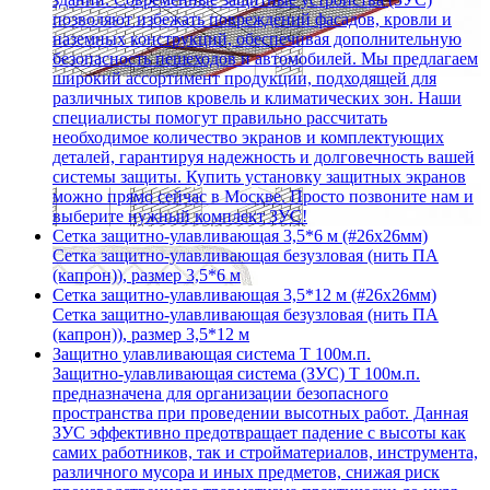
позволяют избежать повреждений фасадов, кровли и
наземных конструкций, обеспечивая дополнительную
безопасность пешеходов и автомобилей. Мы предлагаем
широкий ассортимент продукции, подходящей для
различных типов кровель и климатических зон. Наши
специалисты помогут правильно рассчитать
необходимое количество экранов и комплектующих
деталей, гарантируя надежность и долговечность вашей
системы защиты. Купить установку защитных экранов
можно прямо сейчас в Москве. Просто позвоните нам и
выберите нужный комплект ЗУС!
Сетка защитно-улавливающая 3,5*6 м (#26х26мм)
Сетка защитно-улавливающая безузловая (нить ПА
(капрон)), размер 3,5*6 м
Сетка защитно-улавливающая 3,5*12 м (#26х26мм)
Сетка защитно-улавливающая безузловая (нить ПА
(капрон)), размер 3,5*12 м
Защитно улавливающая система T 100м.п.
Защитно-улавливающая система (ЗУС) Т 100м.п.
предназначена для организации безопасного
пространства при проведении высотных работ. Данная
ЗУС эффективно предотвращает падение с высоты как
самих работников, так и стройматериалов, инструмента,
различного мусора и иных предметов, снижая риск