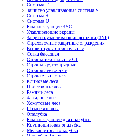
Система Т
Защитно улавливающая система V
Система S
Система U
Комплектующие ЗУС
Улавливающие экраны
Защитно-улавливающие решетки (ЗУР)
Страховочные защитные ограждения
Вышки туры строительные
Сетка фасадная
Стропы текстильные СТ
Cтропы круглопрядные
Cтропы ленточные
Строительные леса
Клиновые леса
Приставные леса
Рамные леса
Фасадные леса
Хомутовые леса
Штыревые леса
Опалубка
Комплектующие для опалубки
Крупнощитовая опалубка
Мелкощитовая опалубка
Опалубка Волна